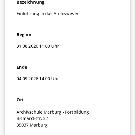
Bezeichnung
MidosaXML
Stellenmarkt
Anreise und Parken
Blog (Extern)
Einführung in das Archivwesen
Jahresberichte der Archivschule
Beginn
31.08.2026 11:00 Uhr
Ende
04.09.2026 14:00 Uhr
Ort
Archivschule Marburg - Fortbildung
Bismarckstr. 32
35037 Marburg