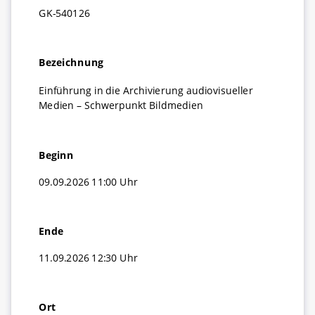
MidosaXML
Stellenmarkt
GK-540126
Anreise und Parken
Blog (Extern)
Jahresberichte der Archivschule
Bezeichnung
Einführung in die Archivierung audiovisueller
Medien – Schwerpunkt Bildmedien
Beginn
09.09.2026 11:00 Uhr
Ende
11.09.2026 12:30 Uhr
Ort