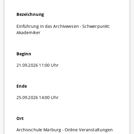
MidosaXML
Stellenmarkt
Anreise und Parken
Blog (Extern)
Bezeichnung
Jahresberichte der Archivschule
Einführung in das Archivwesen - Schwerpunkt:
Akademiker
Beginn
21.09.2026 11:00 Uhr
Ende
25.09.2026 14:00 Uhr
Ort
Archivschule Marburg - Online Veranstaltungen