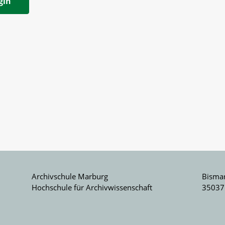
gin
Archivschule Marburg
Bismar
Hochschule für Archivwissenschaft
35037